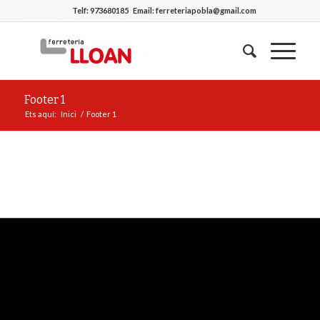
Telf:
973680185
Email:
ferreteriapobla@gmail.com
Footer 1
Ets aquí:
Inici
/
Footer 1