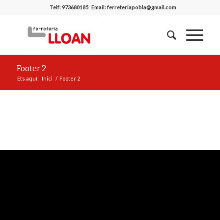
Telf:
973680185
Email:
ferreteriapobla@gmail.com
Footer 2
Ets aquí:
Inici
/
Footer 2