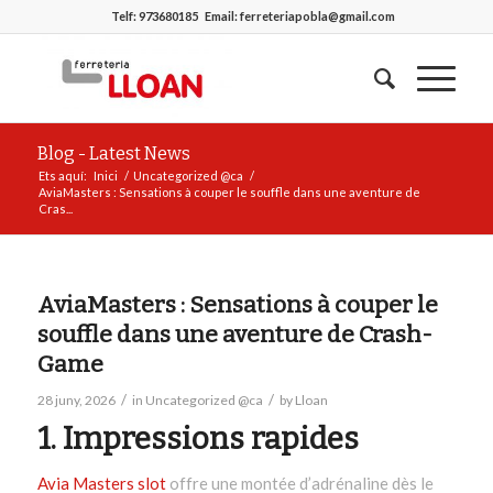
Telf:
973680185
Email:
ferreteriapobla@gmail.com
Blog - Latest News
Ets aquí:
Inici
/
Uncategorized @ca
/
AviaMasters : Sensations à couper le souffle dans une aventure de
Cras...
AviaMasters : Sensations à couper le
souffle dans une aventure de Crash-
Game
/
/
28 juny, 2026
in
Uncategorized @ca
by
Lloan
1. Impressions rapides
Avia Masters slot
offre une montée d’adrénaline dès le