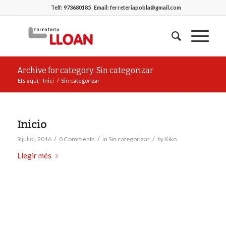
Telf:
973680185
Email:
ferreteriapobla@gmail.com
Archive for category: Sin categorizar
Ets aquí:
Inici
/
Sin categorizar
Inicio
/
/
/
9 juliol, 2016
0 Comments
in
Sin categorizar
by
Kiko
Llegir més