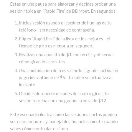
Estás en una pausa para almorzar y decides probar una
sesión rápida en “Rapid Fire” de BDMbet. En segundos:
Inicias sesión usando el escáner de huellas de tu
teléfono—sin necesidad de contraseña.
Eliges “Rapid Fire” de la lista de los mejores—el
tiempo de giro es menor a un segundo.
Realizas una apuesta de $1 con un clic y observas
cómo giran los carretes.
Una combinación de tres símbolos iguales activa un
pago instantáneo de $5—tu saldo se actualiza al
instante.
Decides detenerte después de cuatro giros; tu
sesión termina con una ganancia neta de $12.
Este escenario ilustra cómo las sesiones cortas pueden
ser emocionantes y manejables financieramente cuando
sabes cómo controlar el ritmo.