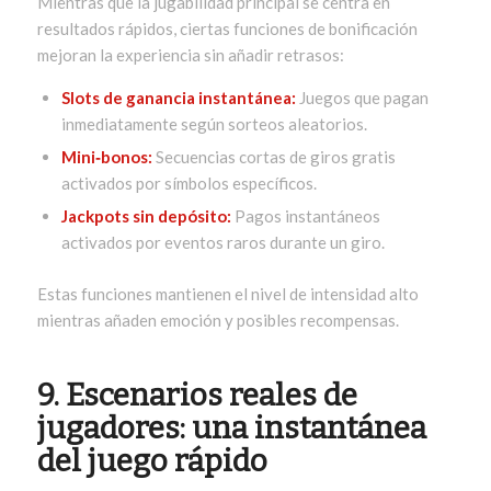
Mientras que la jugabilidad principal se centra en
resultados rápidos, ciertas funciones de bonificación
mejoran la experiencia sin añadir retrasos:
Slots de ganancia instantánea:
Juegos que pagan
inmediatamente según sorteos aleatorios.
Mini‑bonos:
Secuencias cortas de giros gratis
activados por símbolos específicos.
Jackpots sin depósito:
Pagos instantáneos
activados por eventos raros durante un giro.
Estas funciones mantienen el nivel de intensidad alto
mientras añaden emoción y posibles recompensas.
9. Escenarios reales de
jugadores: una instantánea
del juego rápido