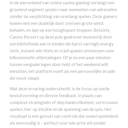
In de wervelwind van online casino gaming verlangt een
groeiend segment spelers naar momenten van adrenaline
zonder de verplichting van urenlang spelen. Deze gamers
komen met een duidelijk doel: snel een grote winst
behalen, en dan op een hoogtepunt stoppen. Betsixty
Casino floreert op deze puls‑gedreven levensstijl door
een bibliotheek aan te bieden die barst van high‑energy
slots, instant‑win titels en crash games ontworpen voor
bliksemsnelle uitbetalingen. Of je nu een paar minuten
tussen vergaderingen door hebt of het weekend wilt
benutten, het platform voelt als een persoonlijke arcade
die nooit slaapt.
Wat deze ervaring onderscheidt, is de focus op snelle
besluitvorming en directe feedback. In plaats van
complexe strategieën of diep bankrollbeheer, vertrouwen
spelers hier op intuïtie en de spanning van de spin. Het
resultaat is een gevoel van controle dat zowel opwindend
als eenvoudig is – perfect voor wie actie wil zonder