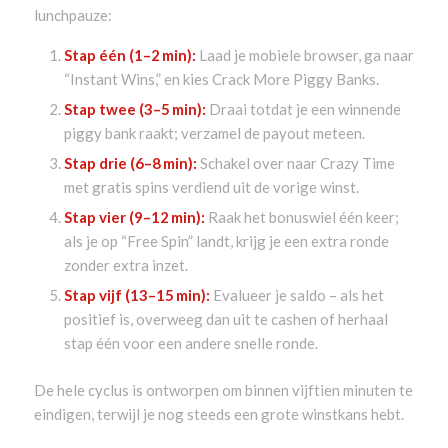
lunchpauze:
Stap één (1–2 min):
Laad je mobiele browser, ga naar
“Instant Wins,” en kies Crack More Piggy Banks.
Stap twee (3–5 min):
Draai totdat je een winnende
piggy bank raakt; verzamel de payout meteen.
Stap drie (6–8 min):
Schakel over naar Crazy Time
met gratis spins verdiend uit de vorige winst.
Stap vier (9–12 min):
Raak het bonuswiel één keer;
als je op “Free Spin” landt, krijg je een extra ronde
zonder extra inzet.
Stap vijf (13–15 min):
Evalueer je saldo – als het
positief is, overweeg dan uit te cashen of herhaal
stap één voor een andere snelle ronde.
De hele cyclus is ontworpen om binnen vijftien minuten te
eindigen, terwijl je nog steeds een grote winstkans hebt.