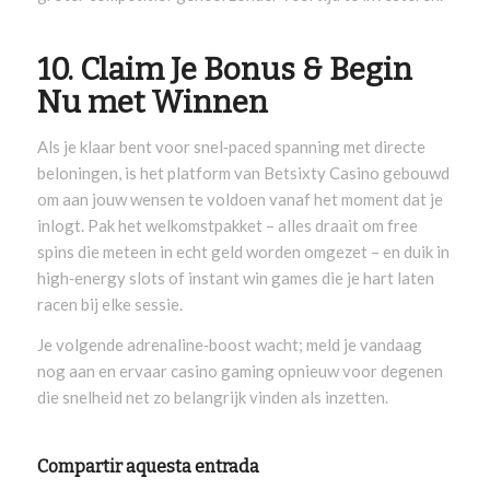
10. Claim Je Bonus & Begin
Nu met Winnen
Als je klaar bent voor snel‑paced spanning met directe
beloningen, is het platform van Betsixty Casino gebouwd
om aan jouw wensen te voldoen vanaf het moment dat je
inlogt. Pak het welkomstpakket – alles draait om free
spins die meteen in echt geld worden omgezet – en duik in
high‑energy slots of instant win games die je hart laten
racen bij elke sessie.
Je volgende adrenaline‑boost wacht; meld je vandaag
nog aan en ervaar casino gaming opnieuw voor degenen
die snelheid net zo belangrijk vinden als inzetten.
Compartir aquesta entrada