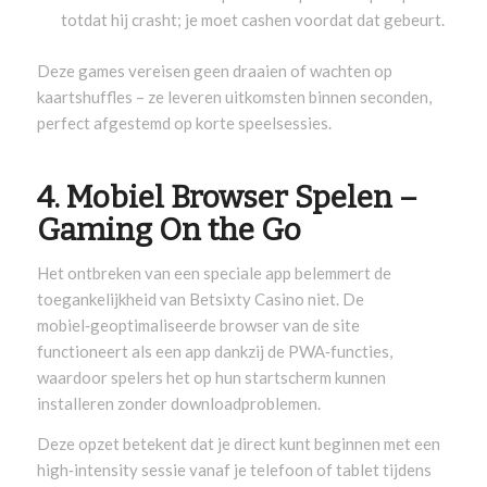
totdat hij crasht; je moet cashen voordat dat gebeurt.
Deze games vereisen geen draaien of wachten op
kaartshuffles – ze leveren uitkomsten binnen seconden,
perfect afgestemd op korte speelsessies.
4. Mobiel Browser Spelen –
Gaming On the Go
Het ontbreken van een speciale app belemmert de
toegankelijkheid van Betsixty Casino niet. De
mobiel‑geoptimaliseerde browser van de site
functioneert als een app dankzij de PWA‑functies,
waardoor spelers het op hun startscherm kunnen
installeren zonder downloadproblemen.
Deze opzet betekent dat je direct kunt beginnen met een
high‑intensity sessie vanaf je telefoon of tablet tijdens