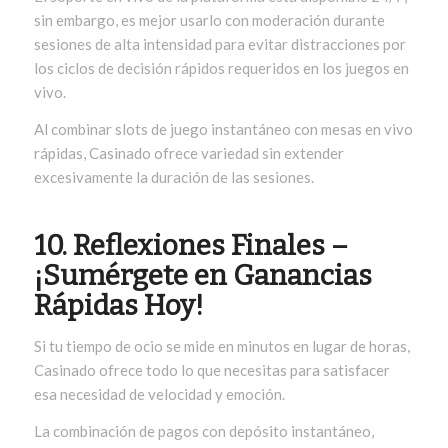
sin embargo, es mejor usarlo con moderación durante
sesiones de alta intensidad para evitar distracciones por
los ciclos de decisión rápidos requeridos en los juegos en
vivo.
Al combinar slots de juego instantáneo con mesas en vivo
rápidas, Casinado ofrece variedad sin extender
excesivamente la duración de las sesiones.
10. Reflexiones Finales –
¡Sumérgete en Ganancias
Rápidas Hoy!
Si tu tiempo de ocio se mide en minutos en lugar de horas,
Casinado ofrece todo lo que necesitas para satisfacer
esa necesidad de velocidad y emoción.
La combinación de pagos con depósito instantáneo,