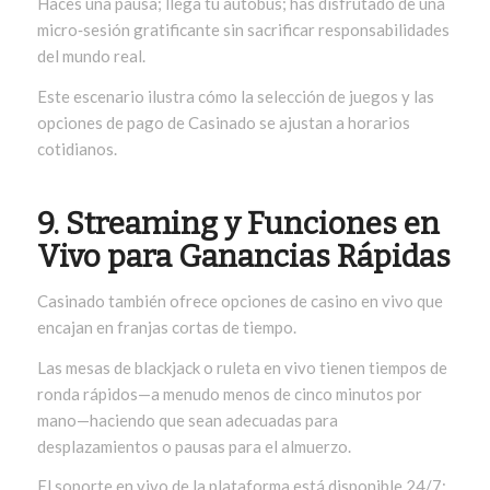
Haces una pausa; llega tu autobús; has disfrutado de una
micro‑sesión gratificante sin sacrificar responsabilidades
del mundo real.
Este escenario ilustra cómo la selección de juegos y las
opciones de pago de Casinado se ajustan a horarios
cotidianos.
9. Streaming y Funciones en
Vivo para Ganancias Rápidas
Casinado también ofrece opciones de casino en vivo que
encajan en franjas cortas de tiempo.
Las mesas de blackjack o ruleta en vivo tienen tiempos de
ronda rápidos—a menudo menos de cinco minutos por
mano—haciendo que sean adecuadas para
desplazamientos o pausas para el almuerzo.
El soporte en vivo de la plataforma está disponible 24/7;