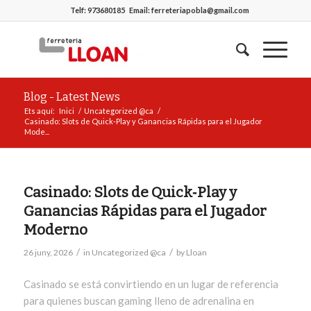
Telf:
973680185
Email:
ferreteriapobla@gmail.com
Blog - Latest News
Ets aquí:
Inici
/
Uncategorized @ca
/
Casinado: Slots de Quick‑Play y Ganancias Rápidas para el Jugador
Mode...
Casinado: Slots de Quick‑Play y
Ganancias Rápidas para el Jugador
Moderno
/
/
26 juny, 2026
in
Uncategorized @ca
by
Lloan
Casinado se está convirtiendo en un lugar de referencia
para quienes buscan gaming lleno de adrenalina en