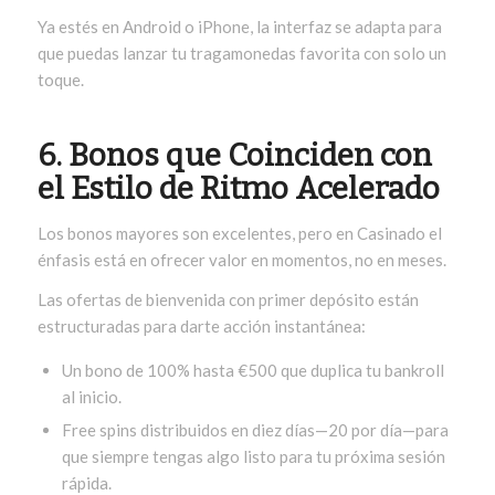
Ya estés en Android o iPhone, la interfaz se adapta para
que puedas lanzar tu tragamonedas favorita con solo un
toque.
6. Bonos que Coinciden con
el Estilo de Ritmo Acelerado
Los bonos mayores son excelentes, pero en Casinado el
énfasis está en ofrecer valor en momentos, no en meses.
Las ofertas de bienvenida con primer depósito están
estructuradas para darte acción instantánea:
Un bono de 100% hasta €500 que duplica tu bankroll
al inicio.
Free spins distribuidos en diez días—20 por día—para
que siempre tengas algo listo para tu próxima sesión
rápida.