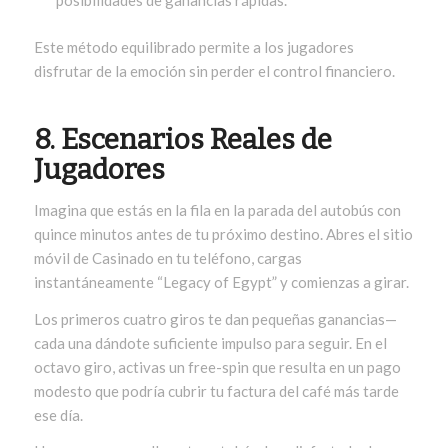
posibilidades de ganancias rápidas.
Este método equilibrado permite a los jugadores
disfrutar de la emoción sin perder el control financiero.
8. Escenarios Reales de
Jugadores
Imagina que estás en la fila en la parada del autobús con
quince minutos antes de tu próximo destino. Abres el sitio
móvil de Casinado en tu teléfono, cargas
instantáneamente “Legacy of Egypt” y comienzas a girar.
Los primeros cuatro giros te dan pequeñas ganancias—
cada una dándote suficiente impulso para seguir. En el
octavo giro, activas un free-spin que resulta en un pago
modesto que podría cubrir tu factura del café más tarde
ese día.