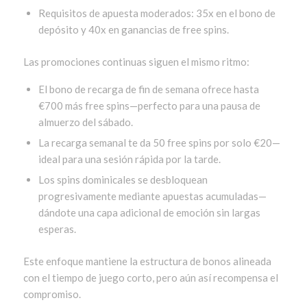
Requisitos de apuesta moderados: 35x en el bono de
depósito y 40x en ganancias de free spins.
Las promociones continuas siguen el mismo ritmo:
El bono de recarga de fin de semana ofrece hasta
€700 más free spins—perfecto para una pausa de
almuerzo del sábado.
La recarga semanal te da 50 free spins por solo €20—
ideal para una sesión rápida por la tarde.
Los spins dominicales se desbloquean
progresivamente mediante apuestas acumuladas—
dándote una capa adicional de emoción sin largas
esperas.
Este enfoque mantiene la estructura de bonos alineada
con el tiempo de juego corto, pero aún así recompensa el
compromiso.