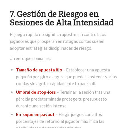
7. Gestión de Riesgos en
Sesiones de Alta Intensidad
El juego rápido no significa apostar sin control. Los
jugadores que prosperan en ráfagas cortas suelen
adoptar estrategias disciplinadas de riesgo.
Un enfoque común es:
Tamaño de apuesta fijo
– Establecer una apuesta
pequeña por giro asegura que puedas sostener varias
rondas sin agotar rápidamente tu bankroll.
Umbral de stop-loss
– Terminar la sesión tras una
pérdida predeterminada protege tu presupuesto
durante una sesión intensa.
Enfoque en payout
– Elegir juegos con altos
porcentajes de retorno al jugador maximiza las