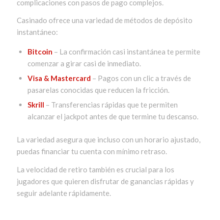
complicaciones con pasos de pago complejos.
Casinado ofrece una variedad de métodos de depósito
instantáneo:
Bitcoin
– La confirmación casi instantánea te permite
comenzar a girar casi de inmediato.
Visa & Mastercard
– Pagos con un clic a través de
pasarelas conocidas que reducen la fricción.
Skrill
– Transferencias rápidas que te permiten
alcanzar el jackpot antes de que termine tu descanso.
La variedad asegura que incluso con un horario ajustado,
puedas financiar tu cuenta con mínimo retraso.
La velocidad de retiro también es crucial para los
jugadores que quieren disfrutar de ganancias rápidas y
seguir adelante rápidamente.