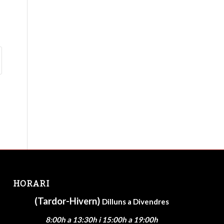
HORARI
(Tardor-Hivern)
Dilluns a Divendres
8:00h a 13:30h i 15:00h a 19:00h