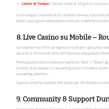
Limite di Tempo:
Il bonus scade in 10 giorni, così puoi
La strategia? Deposita €20, reclama il bonus, e poi entra i
minuti, puoi girare abbastanza volte per soddisfare parte 
8. Live Casino su Mobile – Ro
La roulette live offre un ingresso facile per i giocatori mo
dura circa 30 secondi dalla distribuzione alla puntata final
Puoi piazzare una scommessa rapida su “Red” o “Black,” gu
in meno di un minuto. Lo streaming live è cristallino anche
streaming adattivo.
Questo rende la roulette live ideale per chi desidera un’a
9. Community & Support Dura