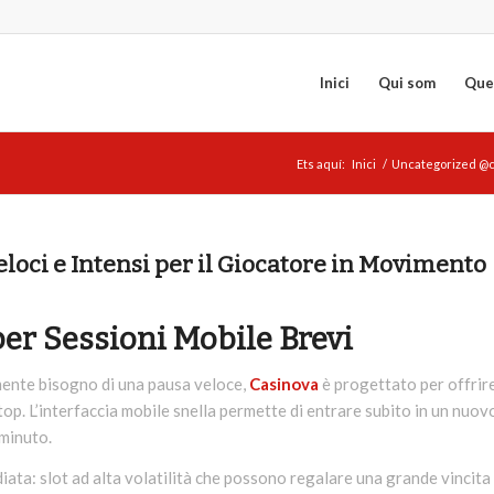
Inici
Qui som
Que
Ets aquí:
Inici
/
Uncategorized @
eloci e Intensi per il Giocatore in Movimento
per Sessioni Mobile Brevi
emente bisogno di una pausa veloce,
Casinova
è progettato per offrir
p. L’interfaccia mobile snella permette di entrare subito in un nuov
 minuto.
diata: slot ad alta volatilità che possono regalare una grande vincita