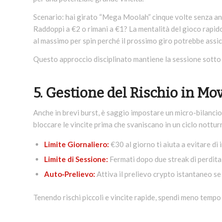
Scenario: hai girato “Mega Moolah” cinque volte senza anc
Raddoppi a €2 o rimani a €1? La mentalità del gioco rapido 
al massimo per spin perché il prossimo giro potrebbe assic
Questo approccio disciplinato mantiene la sessione sotto
5. Gestione del Rischio in M
Anche in brevi burst, è saggio impostare un micro-bilancio
bloccare le vincite prima che svaniscano in un ciclo notturn
Limite Giornaliero:
€30 al giorno ti aiuta a evitare di 
Limite di Sessione:
Fermati dopo due streak di perdita 
Auto‑Prelievo:
Attiva il prelievo crypto istantaneo se 
Tenendo rischi piccoli e vincite rapide, spendi meno tempo 