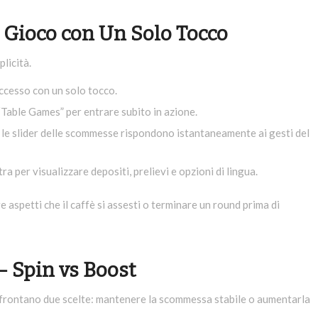
– Gioco con Un Solo Tocco
licità.
accesso con un solo tocco.
 “Table Games” per entrare subito in azione.
; le slider delle scommesse rispondono istantaneamente ai gesti del
ra per visualizzare depositi, prelievi e opzioni di lingua.
e aspetti che il caffè si assesti o terminare un round prima di
– Spin vs Boost
 affrontano due scelte: mantenere la scommessa stabile o aumentarla