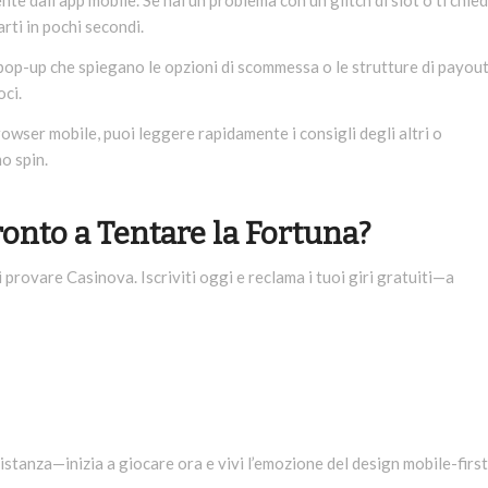
te dall’app mobile. Se hai un problema con un glitch di slot o ti chied
rti in pochi secondi.
op-up che spiegano le opzioni di scommessa o le strutture di payou
oci.
owser mobile, puoi leggere rapidamente i consigli degli altri o
mo spin.
Pronto a Tentare la Fortuna?
i provare Casinova. Iscriviti oggi e reclama i tuoi giri gratuiti—a
istanza—inizia a giocare ora e vivi l’emozione del design mobile-first