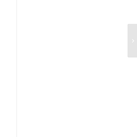
Η 
Πρ