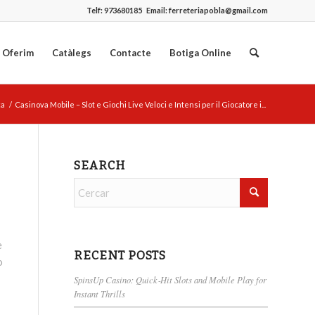
Telf:
973680185
Email:
ferreteriapobla@gmail.com
 Oferim
Catàlegs
Contacte
Botiga Online
ca
/
Casinova Mobile – Slot e Giochi Live Veloci e Intensi per il Giocatore i...
SEARCH
e
RECENT POSTS
o
SpinsUp Casino: Quick‑Hit Slots and Mobile Play for
Instant Thrills