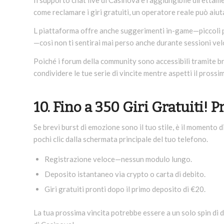
Il supporto chat live di Casinova è raggiungibile direttamen
come reclamare i giri gratuiti, un operatore reale può aiuta
L piattaforma offre anche suggerimenti in-game—piccoli p
—così non ti sentirai mai perso anche durante sessioni vel
Poiché i forum della community sono accessibili tramite br
condividere le tue serie di vincite mentre aspetti il prossi
10. Fino a 350 Giri Gratuiti! 
Se brevi burst di emozione sono il tuo stile, è il momento d
pochi clic dalla schermata principale del tuo telefono.
Registrazione veloce—nessun modulo lungo.
Deposito istantaneo via crypto o carta di debito.
Giri gratuiti pronti dopo il primo deposito di €20.
La tua prossima vincita potrebbe essere a un solo spin di d