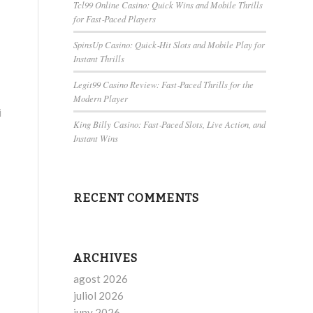
Tcl99 Online Casino: Quick Wins and Mobile Thrills
for Fast‑Paced Players
SpinsUp Casino: Quick‑Hit Slots and Mobile Play for
Instant Thrills
Legit99 Casino Review: Fast‑Paced Thrills for the
Modern Player
i
King Billy Casino: Fast‑Paced Slots, Live Action, and
Instant Wins
RECENT COMMENTS
ARCHIVES
agost 2026
juliol 2026
juny 2026