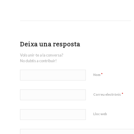
Deixa una resposta
Vols unir-te a la conversa?
No dubtis a contribuir!
*
Nom
*
Correu electrònic
Lloc web