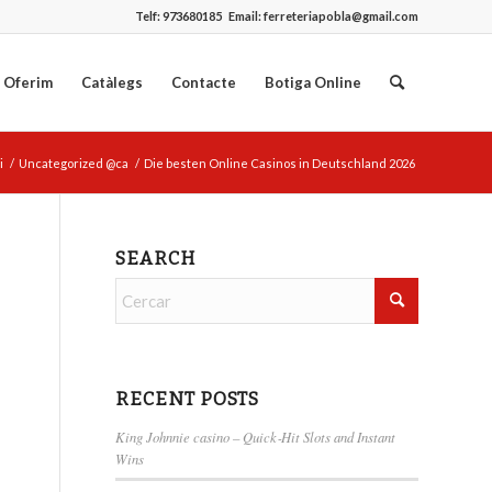
Telf:
973680185
Email:
ferreteriapobla@gmail.com
 Oferim
Catàlegs
Contacte
Botiga Online
i
/
Uncategorized @ca
/
Die besten Online Casinos in Deutschland 2026
SEARCH
RECENT POSTS
King Johnnie casino – Quick‑Hit Slots and Instant
Wins