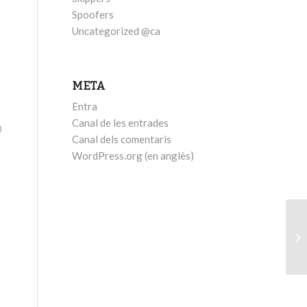
Spoofers
Uncategorized @ca
META
Entra
Canal de les entrades
0
Canal dels comentaris
WordPress.org (en anglès)
On
So
mi