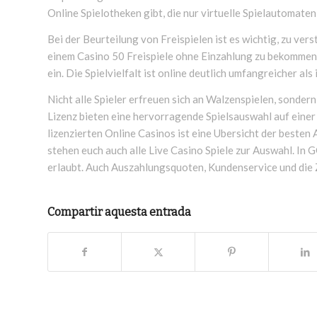
Online Spielotheken gibt, die nur virtuelle Spielautomaten
Bei der Beurteilung von Freispielen ist es wichtig, zu ver
einem Casino 50 Freispiele ohne Einzahlung zu bekommen. 
ein. Die Spielvielfalt ist online deutlich umfangreicher als
Nicht alle Spieler erfreuen sich an Walzenspielen, sonder
Lizenz bieten eine hervorragende Spielsauswahl auf einer 
lizenzierten Online Casinos ist eine Ubersicht der besten 
stehen euch auch alle Live Casino Spiele zur Auswahl. In G
erlaubt. Auch Auszahlungsquoten, Kundenservice und die Z
Compartir aquesta entrada