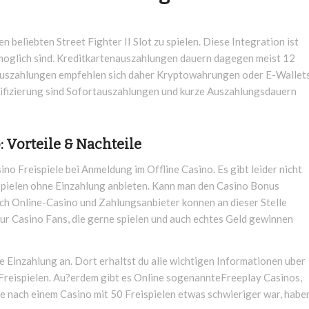
 beliebten Street Fighter II Slot zu spielen. Diese Integration ist
moglich sind. Kreditkartenauszahlungen dauern dagegen meist 12
uszahlungen empfehlen sich daher Kryptowahrungen oder E-Wallet
ifizierung sind Sofortauszahlungen und kurze Auszahlungsdauern
 Vorteile & Nachteile
ino Freispiele bei Anmeldung im Offline Casino. Es gibt leider nicht
ispielen ohne Einzahlung anbieten. Kann man den Casino Bonus
nach Online-Casino und Zahlungsanbieter konnen an dieser Stelle
fur Casino Fans, die gerne spielen und auch echtes Geld gewinnen
 Einzahlung an. Dort erhaltst du alle wichtigen Informationen uber
 Freispielen. Au?erdem gibt es Online sogenannteFreeplay Casinos,
he nach einem Casino mit 50 Freispielen etwas schwieriger war, habe