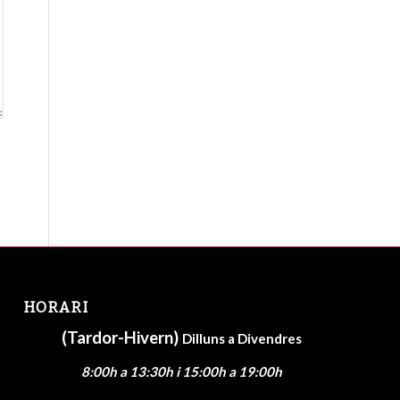
HORARI
(Tardor-Hivern)
Dilluns a Divendres
8:00h a 13:30h i 15:00h a 19:00h