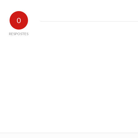
0
RESPOSTES