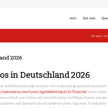
Inici
Qui som
Que
Ets aquí:
Inic
land 2026
nos in Deutschland 2026
ker undElfmeterkonige und wer sich anderweitig sportlich austoben
://webanketa.com/forms/6gsk8dhh64qk2e1k70vpcrhk/
wenn einem
 man einfach sein Gehirn mit denzahlreichen kniffligen Games aus der
 kostenlos auf Spielaffe.deund entdecke jeden Tag neue Trendspiele