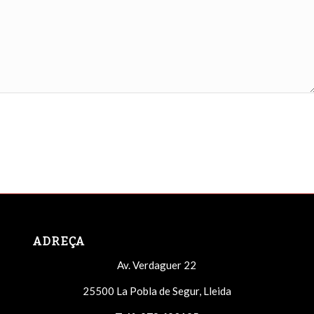
ADREÇA
Av. Verdaguer 22
25500 La Pobla de Segur, Lleida