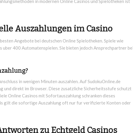
Zahlungsmethoden in modernen Online Casinos und Spielotheken ist
lle Auszahlungen im Casino
e besten Angebote bei deutschen Online Spielotheken. Spiele wie
us uber 400 Automatenspielen. Sie bieten jedoch Ansprechpartner be
inzahlung?
 Anschluss in wenigen Minuten auszahlen. Auf SudokuOnline.de
g und direkt im Browser. Diese zusatzliche Sicherheitsstufe schutzt
iele Online Casinos mit Sofortauszahlung schranken dieses
 gilt die sofortige Auszahlung oft nur fur verifizierte Konten oder
 Antworten zu Echtgeld Casinos