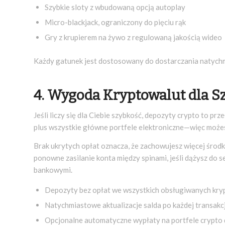
Szybkie sloty z wbudowaną opcją autoplay
Micro-blackjack, ograniczony do pięciu rąk
Gry z krupierem na żywo z regulowaną jakością wideo
Każdy gatunek jest dostosowany do dostarczania natychm
4. Wygoda Kryptowalut dla S
Jeśli liczy się dla Ciebie szybkość, depozyty crypto to pr
plus wszystkie główne portfele elektroniczne—więc możesz
Brak ukrytych opłat oznacza, że zachowujesz więcej środ
ponowne zasilanie konta między spinami, jeśli dążysz do
bankowymi.
Depozyty bez opłat we wszystkich obsługiwanych kr
Natychmiastowe aktualizacje salda po każdej transakcj
Opcjonalne automatyczne wypłaty na portfele crypto 