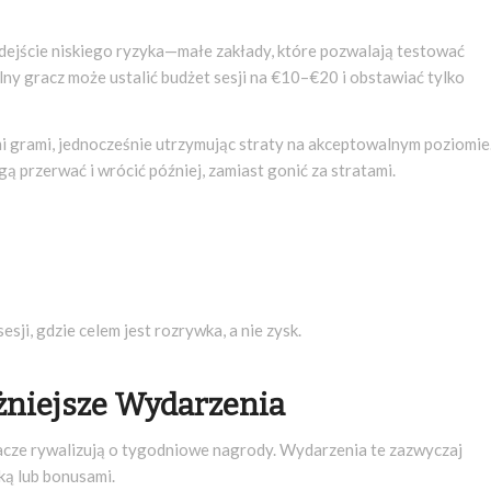
odejście niskiego ryzyka—małe zakłady, które pozwalają testować
y gracz może ustalić budżet sesji na €10–€20 i obstawiać tylko
 grami, jednocześnie utrzymując straty na akceptowalnym poziomie
ą przerwać i wrócić później, zamiast gonić za stratami.
sji, gdzie celem jest rozrywka, a nie zysk.
ażniejsze Wydarzenia
gracze rywalizują o tygodniowe nagrody. Wydarzenia te zazwyczaj
ką lub bonusami.