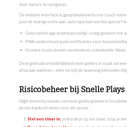
door menu’s te navigeren.
De mobiele interface is geoptimaliseerd voor touch‑interac
past de inzetgrootte aan; auto‑spin kan worden gestart m
Geen native app download nodig—voeg gewoon toe aa
PWA ondersteunt push‑notificaties voor bonusmeldin
Grotere touch‑doelen verminderen onbedoelde tikken t
Deze gebruiksvriendelijkheid stelt spelers in staat om een 
afspraak wachten—alles terwijl de spanning behouden blijf
Risicobeheer bij Snelle Plays
High‑intensity sessies vereisen gedisciplineerd risicobehe
en een bankroll‑limiet voor die sessie.
Stel een timer in:
zodra deze op nul staat, stop je me