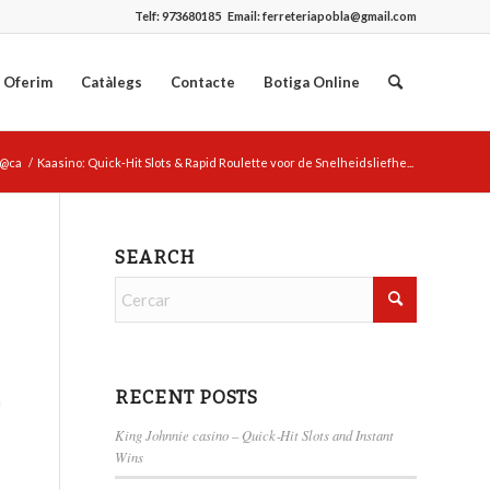
Telf:
973680185
Email:
ferreteriapobla@gmail.com
 Oferim
Catàlegs
Contacte
Botiga Online
 @ca
/
Kaasino: Quick‑Hit Slots & Rapid Roulette voor de Snelheidsliefhe...
SEARCH
RECENT POSTS
n
King Johnnie casino – Quick‑Hit Slots and Instant
Wins