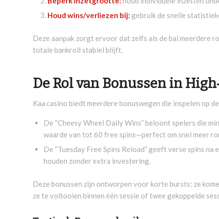
Beperk inzetgrootte:
houd individuele inzetten ond
Houd wins/verliezen bij:
gebruik de snelle statistie
Deze aanpak zorgt ervoor dat zelfs als de bal meerdere ro
totale bankroll stabiel blijft.
De Rol van Bonussen in High‑
Kaa casino biedt meerdere bonuswegen die inspelen op de 
De “Cheesy Wheel Daily Wins” beloont spelers die min
waarde van tot 60 free spins—perfect om snel meer ro
De “Tuesday Free Spins Reload” geeft verse spins na e
houden zonder extra investering.
Deze bonussen zijn ontworpen voor korte bursts: ze komen
ze te voltooien binnen één sessie of twee gekoppelde sess