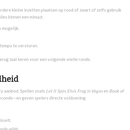
dere kleine inzetten plaatsen op rood of zwart of zelfs gebruik
lles binnen een minuut.
 mogelijk.
 tempo te verstoren.
 terug laat keren voor een volgende snelle ronde.
lheid
ty aanbod. Spellen zoals
Let It Spin
,
Elvis Frog in Vegas
en
Book of
econde—en geven spelers directe voldoening.
sselt.
nde wilds.