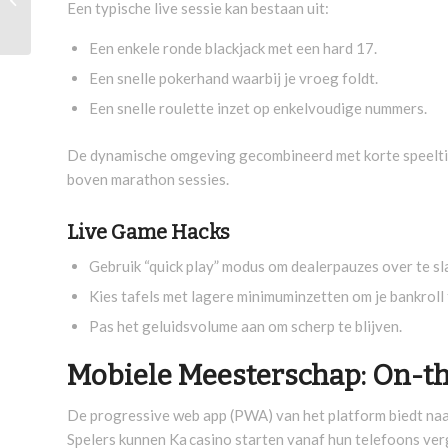
Een typische live sessie kan bestaan uit:
Online Casino
Een enkele ronde blackjack met een hard 17.
Een snelle pokerhand waarbij je vroeg foldt.
Een snelle roulette inzet op enkelvoudige nummers.
De dynamische omgeving gecombineerd met korte speeltijde
boven marathon sessies.
Live Game Hacks
Gebruik “quick play” modus om dealerpauzes over te sl
Kies tafels met lagere minimuminzetten om je bankroll 
Pas het geluidsvolume aan om scherp te blijven.
Mobiele Meesterschap: On-t
De progressive web app (PWA) van het platform biedt naa
Spelers kunnen Ka casino starten vanaf hun telefoons ver