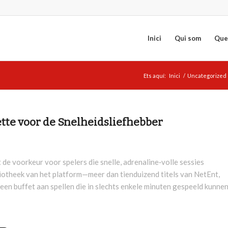
Inici
Qui som
Que
Ets aquí:
Inici
/
Uncategorized
ette voor de Snelheidsliefhebber
 de voorkeur voor spelers die snelle, adrenaline‑volle sessies
otheek van het platform—meer dan tienduizend titels van NetEnt,
en buffet aan spellen die in slechts enkele minuten gespeeld kunne