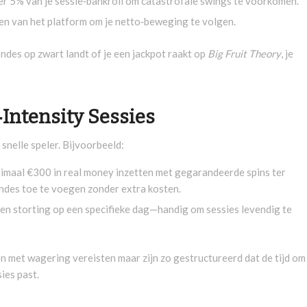
er 5% van je sessie‑bankroll om catastrofale swings te voorkomen.
ken van het platform om je netto‑beweging te volgen.
ndes op zwart landt of je een jackpot raakt op
Big Fruit Theory
, je
Intensity Sessies
snelle speler. Bijvoorbeeld:
imaal €300 in real money inzetten met gegarandeerde spins ter
ndes toe te voegen zonder extra kosten.
en storting op een specifieke dag—handig om sessies levendig te
 met wagering vereisten maar zijn zo gestructureerd dat de tijd om
ies past.