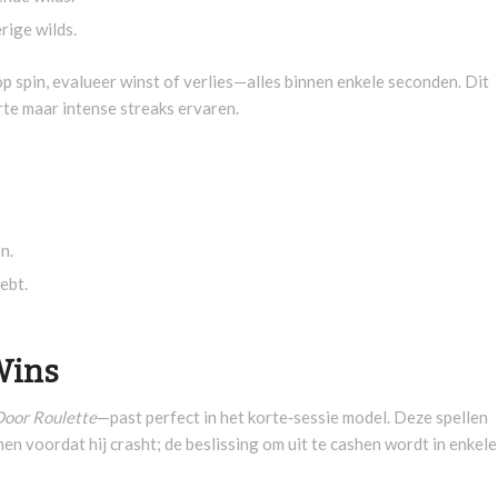
rige wilds.
op spin, evalueer winst of verlies—alles binnen enkele seconden. Dit
rte maar intense streaks ervaren.
n.
ebt.
Wins
Door Roulette
—past perfect in het korte‑sessie model. Deze spellen
men voordat hij crasht; de beslissing om uit te cashen wordt in enkele