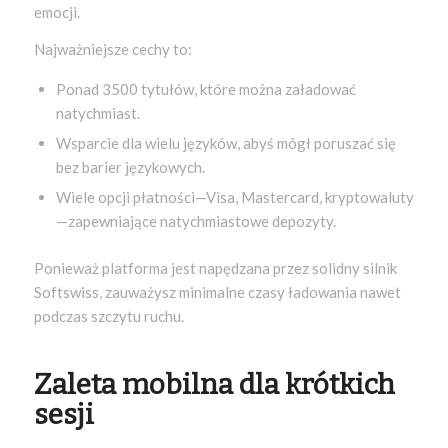
emocji.
Najważniejsze cechy to:
Ponad 3500 tytułów, które można załadować
natychmiast.
Wsparcie dla wielu języków, abyś mógł poruszać się
bez barier językowych.
Wiele opcji płatności—Visa, Mastercard, kryptowaluty
—zapewniające natychmiastowe depozyty.
Ponieważ platforma jest napędzana przez solidny silnik
Softswiss, zauważysz minimalne czasy ładowania nawet
podczas szczytu ruchu.
Zaleta mobilna dla krótkich
sesji