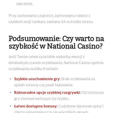
zdarzenie.
Przy zachowaniu czujności, zachowujesz radość z
szybkich sesji i unikasz zamiany ich w źródło stresu.
Podsumowanie: Czy warto na
szybkość w National Casino?
Jeśli Twoim celem są krótkie wybuchy emocji z
minimalnym czasem oczekiwania, National Casino spełnia
oczekiwania na kilku frontach:
Szybkie uruchomienie gry:
Brak oczekiwania na
splash screeny czy paski ładowania.
Różnorodne opcje szybkiej rozgrywki:
Od slotów po
gry stołowe kończące się szybko.
Łatwo dostępne bonusy:
Codzienne darmowe spiny i
oferty reload mieszczą się w krótkich oknach