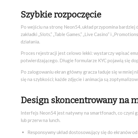
Szybkie rozpoczęcie
Po wejściu na stronę Neon54, układ przypomina bardziej 
zakładki „Slots,” „Table Games,” „Live Casino” i „Promot
działania.
Proces rejestracji jest celowo lekki: wystarczy wpisać em
potwierdzającego. Długie formularze KYC pojawią się dop
Po zalogowaniu ekran główny gracza ładuje się w mniej ni
się na szybkości; każde zdjęcie i animacja są zoptymaliz
Design skoncentrowany na m
Interfejs Neon54 jest natywny na smartfonach, co czyni g
lub przerw na lunch.
Responsywny układ dostosowujący się do ekranów od 