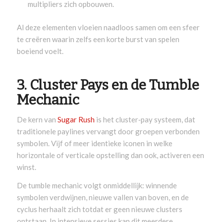
multipliers zich opbouwen.
Al deze elementen vloeien naadloos samen om een sfeer
te creëren waarin zelfs een korte burst van spelen
boeiend voelt.
3. Cluster Pays en de Tumble
Mechanic
De kern van
Sugar Rush
is het cluster‑pay systeem, dat
traditionele paylines vervangt door groepen verbonden
symbolen. Vijf of meer identieke iconen in welke
horizontale of verticale opstelling dan ook, activeren een
winst.
De tumble mechanic volgt onmiddellijk: winnende
symbolen verdwijnen, nieuwe vallen van boven, en de
cyclus herhaalt zich totdat er geen nieuwe clusters
ontstaan. In intensieve sessies kan dit meerdere