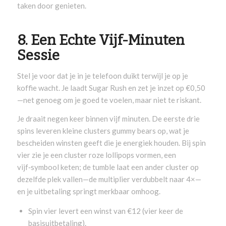
taken door genieten.
8. Een Echte Vijf-Minuten
Sessie
Stel je voor dat je in je telefoon duikt terwijl je op je
koffie wacht. Je laadt Sugar Rush en zet je inzet op €0,50
—net genoeg om je goed te voelen, maar niet te riskant.
Je draait negen keer binnen vijf minuten. De eerste drie
spins leveren kleine clusters gummy bears op, wat je
bescheiden winsten geeft die je energiek houden. Bij spin
vier zie je een cluster roze lollipops vormen, een
vijf‑symbool keten; de tumble laat een ander cluster op
dezelfde plek vallen—de multiplier verdubbelt naar 4×—
en je uitbetaling springt merkbaar omhoog.
Spin vier levert een winst van €12 (vier keer de
basisuitbetaling).