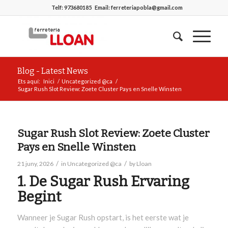
Telf:
973680185
Email:
ferreteriapobla@gmail.com
Blog - Latest News
Ets aquí:
Inici
/
Uncategorized @ca
/
Sugar Rush Slot Review: Zoete Cluster Pays en Snelle Winsten
Sugar Rush Slot Review: Zoete Cluster
Pays en Snelle Winsten
/
/
21 juny, 2026
in
Uncategorized @ca
by
Lloan
1. De Sugar Rush Ervaring
Begint
Wanneer je Sugar Rush opstart, is het eerste wat je