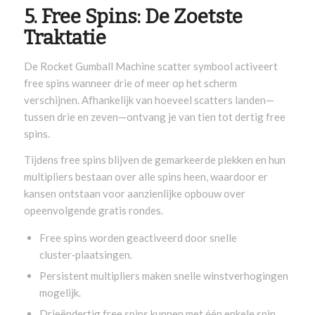
5. Free Spins: De Zoetste
Traktatie
De Rocket Gumball Machine scatter symbool activeert
free spins wanneer drie of meer op het scherm
verschijnen. Afhankelijk van hoeveel scatters landen—
tussen drie en zeven—ontvang je van tien tot dertig free
spins.
Tijdens free spins blijven de gemarkeerde plekken en hun
multipliers bestaan over alle spins heen, waardoor er
kansen ontstaan voor aanzienlijke opbouw over
opeenvolgende gratis rondes.
Free spins worden geactiveerd door snelle
cluster‑plaatsingen.
Persistent multipliers maken snelle winstverhogingen
mogelijk.
Drieëndertig free spins kunnen met één enkele spin