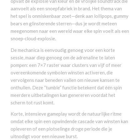
opvalt de explosie van kleur en de vrolijke soundtrack die
aanvoelt als een snoepfabriek in brand. Het thema van
het spel is onmiskenbaar zoet—denk aan lollipops, gummy
bears en glinsterende sterren—dus je wordt meteen
meegenomen naar een wereld waar elke spin voelt als een
snoep‑cloud‑explosie.
De mechanica is eenvoudig genoeg voor een korte
sessie, maar diep genoeg om de adrenaline te laten
pompen: een 7×7 raster waar clusters van vijf of meer
overeenkomende symbolen winsten activeren, die
vervolgens naar beneden vallen om nieuwe kansen te
onthullen. Deze “tumble” functie betekent dat één spin
meerdere uitbetalingen kan genereren voordat het
scherm tot rust komt.
Korte, intensieve gameplay wordt de natuurlijke ritme
omdat elke spin een opwindende cascade van winsten kan
opleveren of een plotselinge droge periode die je
uitnodigt voor een nieuwe burst.