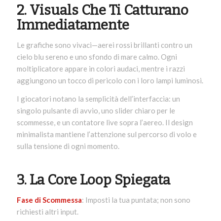
2. Visuals Che Ti Catturano
Immediatamente
Le grafiche sono vivaci—aerei rossi brillanti contro un
cielo blu sereno e uno sfondo di mare calmo. Ogni
moltiplicatore appare in colori audaci, mentre i razzi
aggiungono un tocco di pericolo con i loro lampi luminosi.
I giocatori notano la semplicità dell’interfaccia: un
singolo pulsante di avvio, uno slider chiaro per le
scommesse, e un contatore live sopra l’aereo. Il design
minimalista mantiene l’attenzione sul percorso di volo e
sulla tensione di ogni momento.
3. La Core Loop Spiegata
Fase di Scommessa
: Imposti la tua puntata; non sono
richiesti altri input.