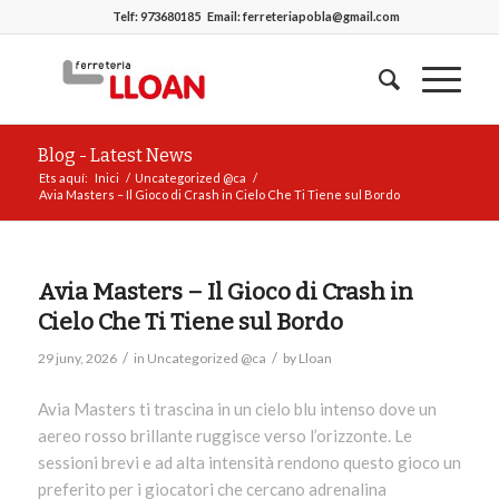
Telf:
973680185
Email:
ferreteriapobla@gmail.com
Blog - Latest News
Ets aquí:
Inici
/
Uncategorized @ca
/
Avia Masters – Il Gioco di Crash in Cielo Che Ti Tiene sul Bordo
Avia Masters – Il Gioco di Crash in
Cielo Che Ti Tiene sul Bordo
/
/
29 juny, 2026
in
Uncategorized @ca
by
Lloan
Avia Masters ti trascina in un cielo blu intenso dove un
aereo rosso brillante ruggisce verso l’orizzonte. Le
sessioni brevi e ad alta intensità rendono questo gioco un
preferito per i giocatori che cercano adrenalina