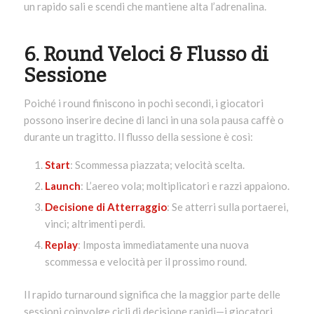
un rapido sali e scendi che mantiene alta l’adrenalina.
6. Round Veloci & Flusso di
Sessione
Poiché i round finiscono in pochi secondi, i giocatori
possono inserire decine di lanci in una sola pausa caffè o
durante un tragitto. Il flusso della sessione è così:
Start
: Scommessa piazzata; velocità scelta.
Launch
: L’aereo vola; moltiplicatori e razzi appaiono.
Decisione di Atterraggio
: Se atterri sulla portaerei,
vinci; altrimenti perdi.
Replay
: Imposta immediatamente una nuova
scommessa e velocità per il prossimo round.
Il rapido turnaround significa che la maggior parte delle
sessioni coinvolge cicli di decisione rapidi—i giocatori