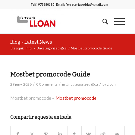
Telf:
973680185
Email:
ferreteriapobla@gmail.com
Blog - Latest News
Ets aquí:
Inici
/
Uncategorized @ca
/
Mostbet promocode Guide
Mostbet promocode Guide
/
/
/
29 juny, 2026
0 Comments
in
Uncategorized @ca
by
Lloan
Mostbet promocode –
Mostbet promocode
Compartir aquesta entrada