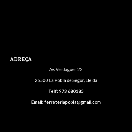
ADREÇA
Av. Verdaguer 22
25500 La Pobla de Segur, Lleida
Telf:
973 680185
Email:
ferreteriapobla@gmail.com