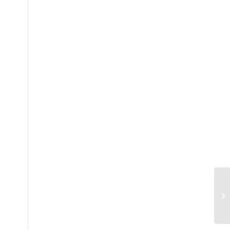
Sl
Ra
Ul