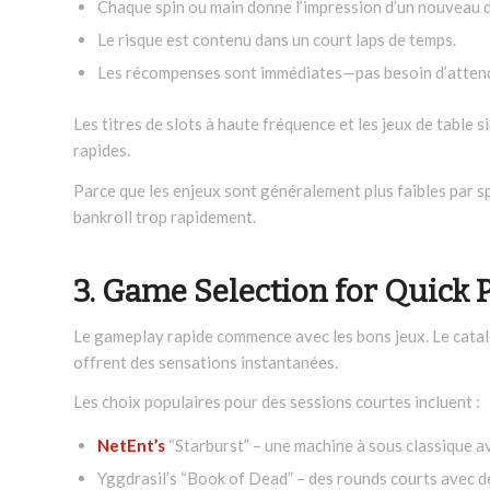
Chaque spin ou main donne l’impression d’un nouveau 
Le risque est contenu dans un court laps de temps.
Les récompenses sont immédiates—pas besoin d’attend
Les titres de slots à haute fréquence et les jeux de table s
rapides.
Parce que les enjeux sont généralement plus faibles par spi
bankroll trop rapidement.
3. Game Selection for Quick 
Le gameplay rapide commence avec les bons jeux. Le cata
offrent des sensations instantanées.
Les choix populaires pour des sessions courtes incluent :
NetEnt’s
“Starburst” – une machine à sous classique a
Yggdrasil’s “Book of Dead” – des rounds courts avec d