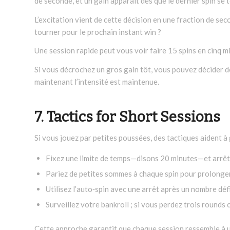
de seconde, et un gain apparaît dès que le dernier spin se 
L’excitation vient de cette décision en une fraction de se
tourner pour le prochain instant win ?
Une session rapide peut vous voir faire 15 spins en cinq 
Si vous décrochez un gros gain tôt, vous pouvez décider d
maintenant l’intensité est maintenue.
7. Tactics for Short Sessions
Si vous jouez par petites poussées, des tactiques aident à g
Fixez une limite de temps—disons 20 minutes—et arrête
Pariez de petites sommes à chaque spin pour prolonger
Utilisez l’auto‑spin avec une arrêt après un nombre défi
Surveillez votre bankroll ; si vous perdez trois rounds
Cette approche garantit que chaque session ressemble à un