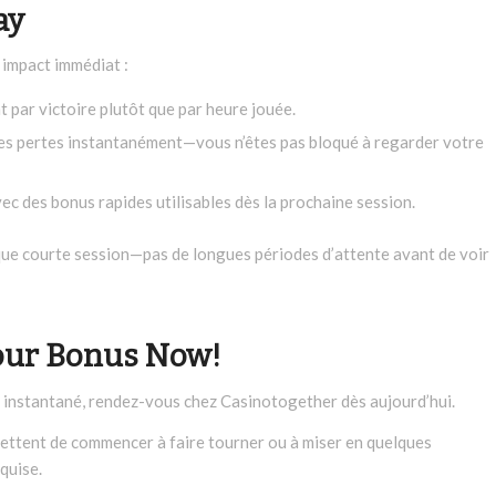
ay
impact immédiat :
 par victoire plutôt que par heure jouée.
des pertes instantanément—vous n’êtes pas bloqué à regarder votre
c des bonus rapides utilisables dès la prochaine session.
haque courte session—pas de longues périodes d’attente avant de voir
Your Bonus Now!
 instantané, rendez-vous chez Casinotogether dès aujourd’hui.
ettent de commencer à faire tourner ou à miser en quelques
quise.