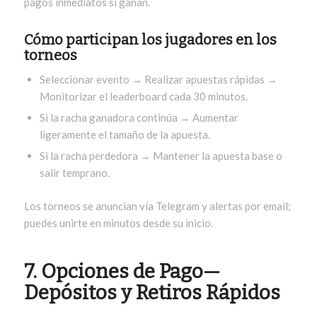
pagos inmediatos si ganan.
Cómo participan los jugadores en los
torneos
Seleccionar evento → Realizar apuestas rápidas →
Monitorizar el leaderboard cada 30 minutos.
Si la racha ganadora continúa → Aumentar
ligeramente el tamaño de la apuesta.
Si la racha perdedora → Mantener la apuesta base o
salir temprano.
Los torneos se anuncian vía Telegram y alertas por email;
puedes unirte en minutos desde su inicio.
7. Opciones de Pago—
Depósitos y Retiros Rápidos