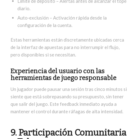
Límite de depósito – Alertas antes de alcanzar el tope
diario.
Auto‑exclusión – Activación rápida desde la
configuración de la cuenta.
Estas herramientas están discretamente ubicadas cerca
de la interfaz de apuestas para no interrumpir el flujo,
pero disponibles si se necesitan.
Experiencia del usuario con las
herramientas de juego responsable
Un jugador puede pausar una sesión tras cinco minutos si
siente que está sobrepasando su presupuesto, sin tener
que salir del juego. Este feedback inmediato ayuda a
mantener el control durante ráfagas de alta intensidad.
9. Participación Comunitaria