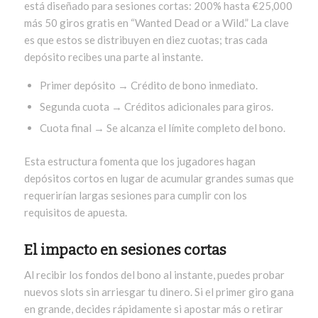
está diseñado para sesiones cortas: 200% hasta €25,000
más 50 giros gratis en “Wanted Dead or a Wild.” La clave
es que estos se distribuyen en diez cuotas; tras cada
depósito recibes una parte al instante.
Primer depósito → Crédito de bono inmediato.
Segunda cuota → Créditos adicionales para giros.
Cuota final → Se alcanza el límite completo del bono.
Esta estructura fomenta que los jugadores hagan
depósitos cortos en lugar de acumular grandes sumas que
requerirían largas sesiones para cumplir con los
requisitos de apuesta.
El impacto en sesiones cortas
Al recibir los fondos del bono al instante, puedes probar
nuevos slots sin arriesgar tu dinero. Si el primer giro gana
en grande, decides rápidamente si apostar más o retirar