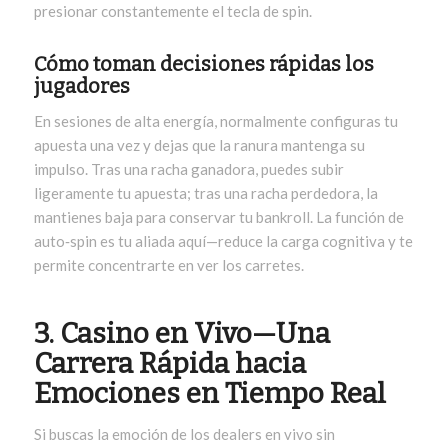
presionar constantemente el tecla de spin.
Cómo toman decisiones rápidas los
jugadores
En sesiones de alta energía, normalmente configuras tu
apuesta una vez y dejas que la ranura mantenga su
impulso. Tras una racha ganadora, puedes subir
ligeramente tu apuesta; tras una racha perdedora, la
mantienes baja para conservar tu bankroll. La función de
auto‑spin es tu aliada aquí—reduce la carga cognitiva y te
permite concentrarte en ver los carretes.
3. Casino en Vivo—Una
Carrera Rápida hacia
Emociones en Tiempo Real
Si buscas la emoción de los dealers en vivo sin