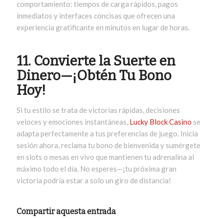
comportamiento: tiempos de carga rápidos, pagos
inmediatos y interfaces concisas que ofrecen una
experiencia gratificante en minutos en lugar de horas.
11. Convierte la Suerte en
Dinero—¡Obtén Tu Bono
Hoy!
Si tu estilo se trata de victorias rápidas, decisiones
veloces y emociones instantáneas,
Lucky Block Casino
se
adapta perfectamente a tus preferencias de juego. Inicia
sesión ahora, reclama tu bono de bienvenida y sumérgete
en slots o mesas en vivo que mantienen tu adrenalina al
máximo todo el día. No esperes—¡tu próxima gran
victoria podría estar a solo un giro de distancia!
Compartir aquesta entrada