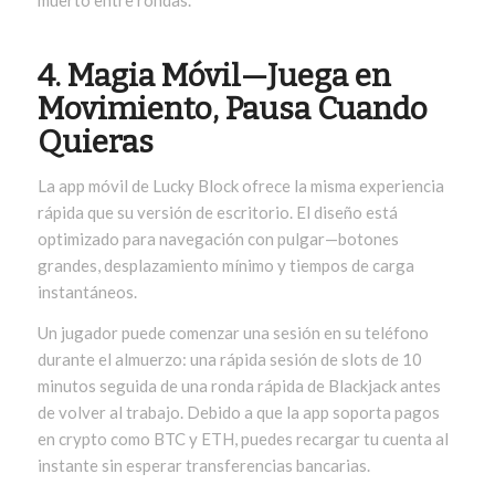
4. Magia Móvil—Juega en
Movimiento, Pausa Cuando
Quieras
La app móvil de Lucky Block ofrece la misma experiencia
rápida que su versión de escritorio. El diseño está
optimizado para navegación con pulgar—botones
grandes, desplazamiento mínimo y tiempos de carga
instantáneos.
Un jugador puede comenzar una sesión en su teléfono
durante el almuerzo: una rápida sesión de slots de 10
minutos seguida de una ronda rápida de Blackjack antes
de volver al trabajo. Debido a que la app soporta pagos
en crypto como BTC y ETH, puedes recargar tu cuenta al
instante sin esperar transferencias bancarias.