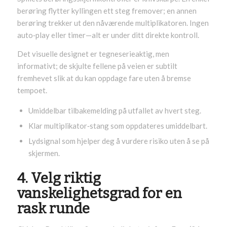
berøring flytter kyllingen ett steg fremover; en annen
berøring trekker ut den nåværende multiplikatoren. Ingen
auto‑play eller timer—alt er under ditt direkte kontroll.
Det visuelle designet er tegneserieaktig, men
informativt; de skjulte fellene på veien er subtilt
fremhevet slik at du kan oppdage fare uten å bremse
tempoet.
Umiddelbar tilbakemelding på utfallet av hvert steg.
Klar multiplikator‑stang som oppdateres umiddelbart.
Lydsignal som hjelper deg å vurdere risiko uten å se på
skjermen.
4. Velg riktig
vanskelighetsgrad for en
rask runde