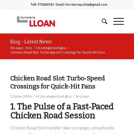
Telf:
973680185
Email:
ferreteriapobla@gmail.com
Blog - Latest News
Ets aquí:
Inici
/
Uncategorized @ca
/
Chicken Road Slot: Turbo‑Speed Crossings for Quick‑Hit Fans
Chicken Road Slot: Turbo‑Speed
Crossings for Quick‑Hit Fans
/
/
23 juny, 2026
in
Uncategorized @ca
by
Lloan
1. The Pulse of a Fast‑Paced
Chicken Road Session
Chicken Road Slot handler ikke om lange, utmattende