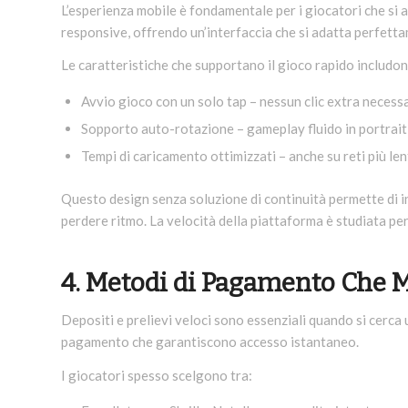
L’esperienza mobile è fondamentale per i giocatori che si a
responsive, offrendo un’interfaccia che si adatta perfett
Le caratteristiche che supportano il gioco rapido includon
Avvio gioco con un solo tap – nessun clic extra necessa
Sopporto auto-rotazione – gameplay fluido in portrait
Tempi di caricamento ottimizzati – anche su reti più len
Questo design senza soluzione di continuità permette di in
perdere ritmo. La velocità della piattaforma è studiata per
4. Metodi di Pagamento Che M
Depositi e prelievi veloci sono essenziali quando si cerca
pagamento che garantiscono accesso istantaneo.
I giocatori spesso scelgono tra: