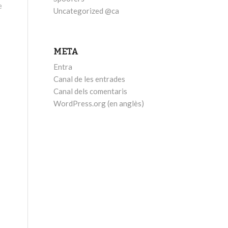
e
Uncategorized @ca
META
Entra
Canal de les entrades
Canal dels comentaris
WordPress.org (en anglès)