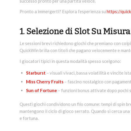
successo pronto per una partita veloce.
Pronto a immergerti? Esplora l’esperienza su
https://quic
1. Selezione di Slot Su Misur
Le sessioni brevi richiedono giochi che premiano con colpi 
QuickWin brilla con titoli che pagano velocemente e mante
I giocatori tipici in questa modalità spesso scelgono:
Starburst
– visuali vivaci, bassa volatilità e vincite is
Miss Cherry Fruits
– fascino nostalgico con pagamenti
Sun of Fortune
– funzioni bonus attivate dopo pochi s
Questi giochi condividono un filo comune: tempi di spin br
mantengono il ciclo di gioco serrato. Quando si cerca una
e fortuna.