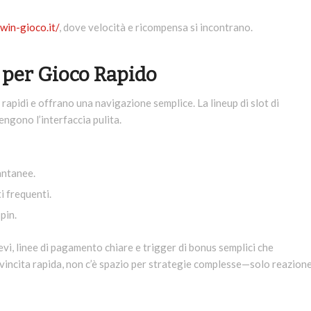
kwin-gioco.it/
, dove velocità e ricompensa si incontrano.
a per Gioco Rapido
rapidi e offrano una navigazione semplice. La lineup di slot di
ngono l’interfaccia pulita.
tantanee.
 frequenti.
pin.
evi, linee di pagamento chiare e trigger di bonus semplici che
 vincita rapida, non c’è spazio per strategie complesse—solo reazion