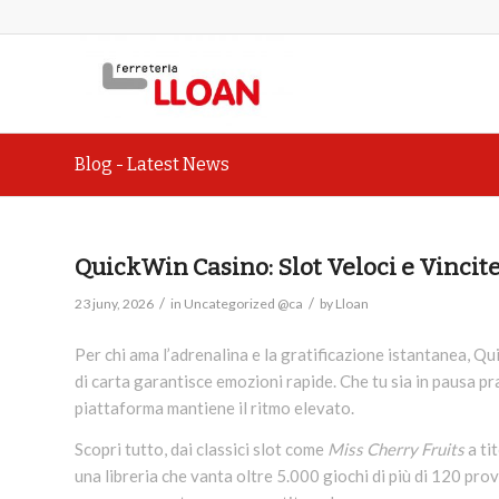
Blog - Latest News
QuickWin Casino: Slot Veloci e Vincit
/
/
23 juny, 2026
in
Uncategorized @ca
by
Lloan
Per chi ama l’adrenalina e la gratificazione istantanea, Q
di carta garantisce emozioni rapide. Che tu sia in pausa pra
piattaforma mantiene il ritmo elevato.
Scopri tutto, dai classici slot come
Miss Cherry Fruits
a ti
una libreria che vanta oltre 5.000 giochi di più di 120 p