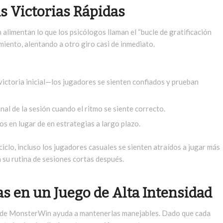
as Victorias Rápidas
alimentan lo que los psicólogos llaman el “bucle de gratificación
iento, alentando a otro giro casi de inmediato.
victoria inicial—los jugadores se sienten confiados y prueban
nal de la sesión cuando el ritmo se siente correcto.
 en lugar de en estrategias a largo plazo.
iclo, incluso los jugadores casuales se sienten atraídos a jugar más
su rutina de sesiones cortas después.
as en un Juego de Alta Intensidad
ura de MonsterWin ayuda a mantenerlas manejables. Dado que cada