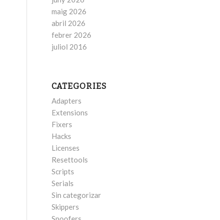
maig 2026
abril 2026
febrer 2026
juliol 2016
CATEGORIES
Adapters
Extensions
Fixers
Hacks
Licenses
Resettools
Scripts
Serials
Sin categorizar
Skippers
Spoofers