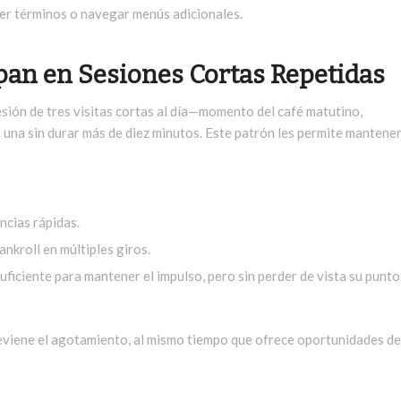
er términos o navegar menús adicionales.
ipan en Sesiones Cortas Repetidas
ón de tres visitas cortas al día—momento del café matutino,
na sin durar más de diez minutos. Este patrón les permite mantene
ncias rápidas.
ankroll en múltiples giros.
ficiente para mantener el impulso, pero sin perder de vista su punto
eviene el agotamiento, al mismo tiempo que ofrece oportunidades de