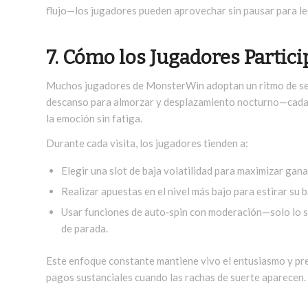
flujo—los jugadores pueden aprovechar sin pausar para le
7. Cómo los Jugadores Partic
Muchos jugadores de MonsterWin adoptan un ritmo de sesi
descanso para almorzar y desplazamiento nocturno—cada u
la emoción sin fatiga.
Durante cada visita, los jugadores tienden a:
Elegir una slot de baja volatilidad para maximizar gana
Realizar apuestas en el nivel más bajo para estirar su b
Usar funciones de auto‑spin con moderación—solo lo su
de parada.
Este enfoque constante mantiene vivo el entusiasmo y pr
pagos sustanciales cuando las rachas de suerte aparecen.