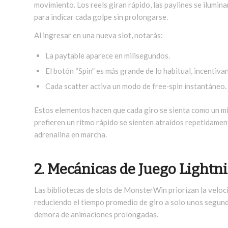
movimiento. Los reels giran rápido, las paylines se ilumina
para indicar cada golpe sin prolongarse.
Al ingresar en una nueva slot, notarás:
La paytable aparece en milisegundos.
El botón “Spin” es más grande de lo habitual, incentivan
Cada scatter activa un modo de free‑spin instantáneo.
Estos elementos hacen que cada giro se sienta como un mi
prefieren un ritmo rápido se sienten atraídos repetidamen
adrenalina en marcha.
2. Mecánicas de Juego Lightn
Las bibliotecas de slots de MonsterWin priorizan la veloci
reduciendo el tiempo promedio de giro a solo unos segund
demora de animaciones prolongadas.