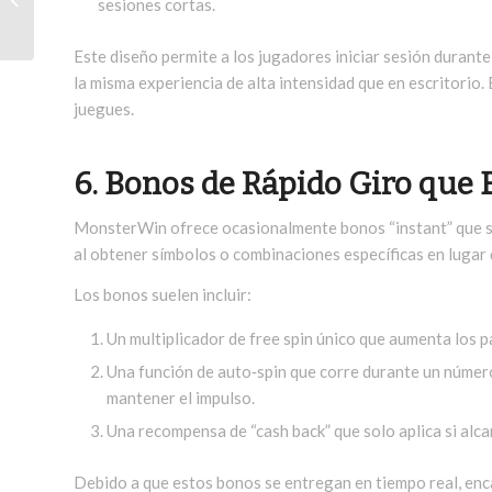
sesiones cortas.
Canada
Este diseño permite a los jugadores iniciar sesión durante
la misma experiencia de alta intensidad que en escritorio.
juegues.
6. Bonos de Rápido Giro que 
MonsterWin ofrece ocasionalmente bonos “instant” que se
al obtener símbolos o combinaciones específicas en lugar
Los bonos suelen incluir:
Un multiplicador de free spin único que aumenta los
Una función de auto‑spin que corre durante un núm
mantener el impulso.
Una recompensa de “cash back” que solo aplica si alca
Debido a que estos bonos se entregan en tiempo real, enca