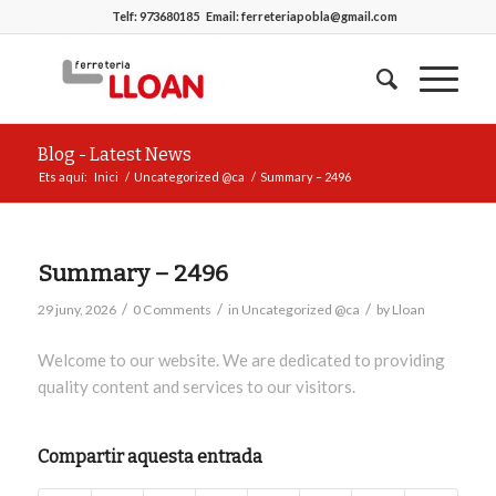
Telf:
973680185
Email:
ferreteriapobla@gmail.com
Blog - Latest News
Ets aquí:
Inici
/
Uncategorized @ca
/
Summary – 2496
Summary – 2496
/
/
/
29 juny, 2026
0 Comments
in
Uncategorized @ca
by
Lloan
Welcome to our website. We are dedicated to providing
quality content and services to our visitors.
Compartir aquesta entrada