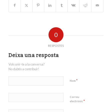
0
RESPOSTES
Deixa una resposta
Vols unir-te a la conversa?
No dubtis a contribuir!
*
Nom
Correu
*
electrònic