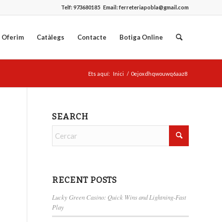
Telf:
973680185
Email:
ferreteriapobla@gmail.com
 Oferim
Catàlegs
Contacte
Botiga Online
Ets aquí:
Inici
/
0ejoxdhqwouwq6aaz8
SEARCH
RECENT POSTS
Lucky Green Casino: Quick Wins and Lightning-Fast
Play