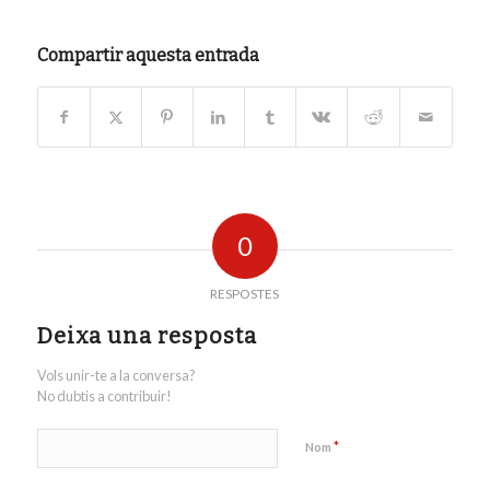
Compartir aquesta entrada
0
RESPOSTES
Deixa una resposta
Vols unir-te a la conversa?
No dubtis a contribuir!
*
Nom