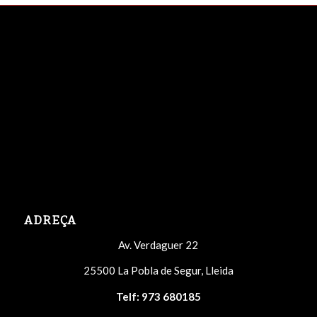
ADREÇA
Av. Verdaguer 22
25500 La Pobla de Segur, Lleida
Telf:
973 680185