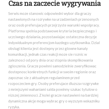
Czas na zaczecie wygrywania
Serwis moze stanowic odpowiedni wybor dla graczy
nastawionych na rozrywke na urzadzeniach przenosnych
oraz osob preferujacych przejrzyste warunki wspolpracy.
Platforma spelnia podstawowe kryteria bezpiecznego i
uczciwego dzialania, pozostawiajac ostateczna decyzje
indywidualnym preferencjom kazdego uzytkownika. Dzial
obslugi klienta jest dostepny przez glowne kanaly
komunikacji, jednak czas reakcji moze sie roznic w
zaleznosci od pory dnia oraz stopnia skomplikowania
zgloszenia. Gracze powinni samodzielnie zweryfikowac
dostepnosc konkretnych funkcji w swoim regionie oraz
zapoznac sie z aktualnym regulaminem przed
rozpoczeciem gry. Osoby preferujace dluzsza rozgrywke
z mniejszymi wahaniami salda powinny szukac tytulow o
nizszej zmiennosci. Z kolei gracze nastawieni na bardziej
dynamiczna akcje moga wybrac gry o wyzszym wskazniku
ryzyka.