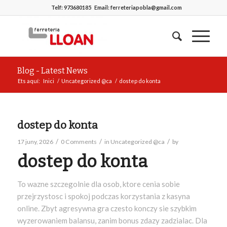
Telf:
973680185
Email:
ferreteriapobla@gmail.com
Blog - Latest News
Ets aquí:
Inici
/
Uncategorized @ca
/
dostep do konta
dostep do konta
/
/
/
17 juny, 2026
0 Comments
in
Uncategorized @ca
by
dostep do konta
To wazne szczegolnie dla osob, ktore cenia sobie
przejrzystosc i spokoj podczas korzystania z kasyna
online. Zbyt agresywna gra czesto konczy sie szybkim
wyzerowaniem balansu, zanim bonus zdazy zadzialac. Dla