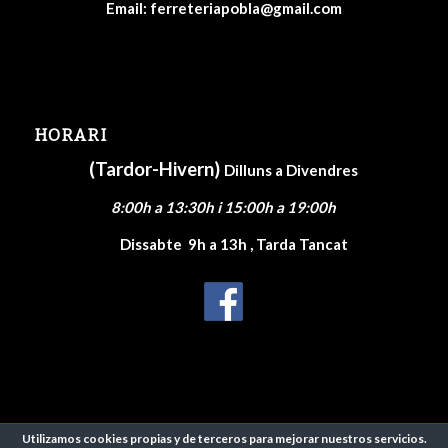
Email:
ferreteriapobla@gmail.com
HORARI
(Tardor-Hivern)
Dilluns a Divendres
8:00h a 13:30h i 15:00h a 19:00h
Dissabte
9h a 13h , Tarda Tancat
Utilizamos cookies propias y de terceros para mejorar nuestros servicios.