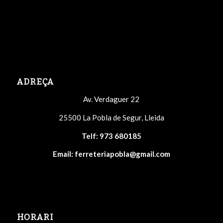
ADREÇA
Av. Verdaguer 22
25500 La Pobla de Segur, Lleida
Telf:
973 680185
Email:
ferreteriapobla@gmail.com
HORARI