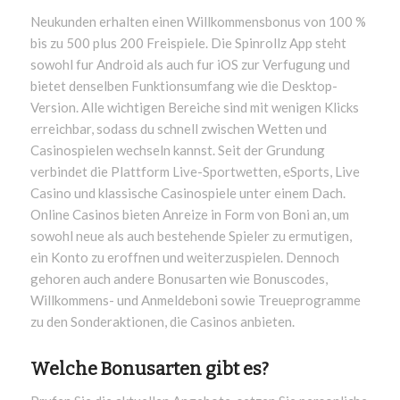
Neukunden erhalten einen Willkommensbonus von 100 %
bis zu 500 plus 200 Freispiele. Die Spinrollz App steht
sowohl fur Android als auch fur iOS zur Verfugung und
bietet denselben Funktionsumfang wie die Desktop-
Version. Alle wichtigen Bereiche sind mit wenigen Klicks
erreichbar, sodass du schnell zwischen Wetten und
Casinospielen wechseln kannst. Seit der Grundung
verbindet die Plattform Live-Sportwetten, eSports, Live
Casino und klassische Casinospiele unter einem Dach.
Online Casinos bieten Anreize in Form von Boni an, um
sowohl neue als auch bestehende Spieler zu ermutigen,
ein Konto zu eroffnen und weiterzuspielen. Dennoch
gehoren auch andere Bonusarten wie Bonuscodes,
Willkommens- und Anmeldeboni sowie Treueprogramme
zu den Sonderaktionen, die Casinos anbieten.
Welche Bonusarten gibt es?