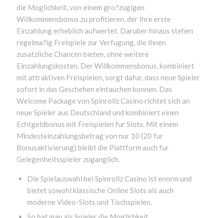
die Moglichkeit, von einem gro?zugigen
Willkommensbonus zu profitieren, der Ihre erste
Einzahlung erheblich aufwertet. Daruber hinaus stehen
regelma?ig Freispiele zur Verfugung, die Ihnen
zusatzliche Chancen bieten, ohne weitere
Einzahlungskosten. Der Willkommensbonus, kombiniert
mit attraktiven Freispielen, sorgt dafur, dass neue Spieler
sofort in das Geschehen eintauchen konnen. Das
Welcome Package von Spinrollz Casino richtet sich an
neue Spieler aus Deutschland und kombiniert einen
Echtgeldbonus mit Freispielen fur Slots. Mit einem
Mindesteinzahlungsbetrag von nur 10 (20 fur
Bonusaktivierung) bleibt die Plattform auch fur
Gelegenheitsspieler zuganglich.
Die Spielauswahl bei Spinrollz Casino ist enorm und
bietet sowohl klassische Online Slots als auch
moderne Video-Slots und Tischspielen.
So hat man als Spieler die Moglichkeit,