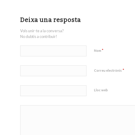
Deixa una resposta
Vols unir-te a la conversa?
No dubtis a contribuir!
*
Nom
*
Correu electrònic
Lloc web