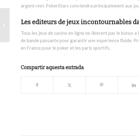
argent reel. PokerStars conviendra principalement aux jou
Les editeurs de jeux incontournables da
Online Casinos Schweiz 20 der
besten Swiss Casinos 2026
Tous les jeux de casino en ligne ne liberent pas le bonus 
de bande passante pour garantir une experience fluide. Pr
en France pour le poker et les paris sportifs.
Compartir aquesta entrada