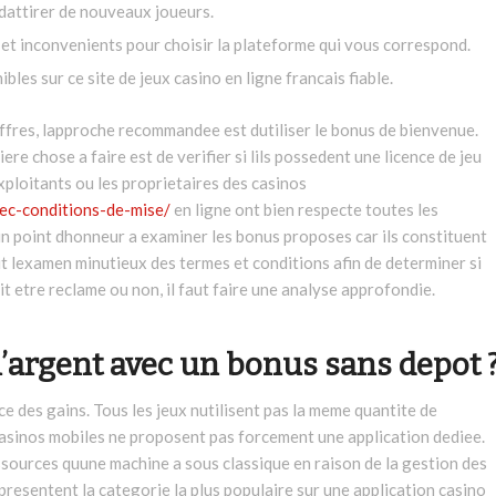
attirer de nouveaux joueurs.
t inconvenients pour choisir la plateforme qui vous correspond.
ibles sur ce site de jeux casino en ligne francais fiable.
fres, lapproche recommandee est dutiliser le bonus de bienvenue.
ere chose a faire est de verifier si lils possedent une licence de jeu
ploitants ou les proprietaires des casinos
vec-conditions-de-mise/
en ligne ont bien respecte toutes les
n point dhonneur a examiner les bonus proposes car ils constituent
ut lexamen minutieux des termes et conditions afin de determiner si
t etre reclame ou non, il faut faire une analyse approfondie.
’argent avec un bonus sans depot 
ce des gains. Tous les jeux nutilisent pas la meme quantite de
casinos mobiles ne proposent pas forcement une application dediee.
ources quune machine a sous classique en raison de la gestion des
presentent la categorie la plus populaire sur une application casino