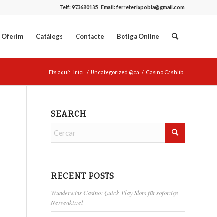
Telf:
973680185
Email:
ferreteriapobla@gmail.com
 Oferim
Catàlegs
Contacte
Botiga Online
Ets aquí:
Inici
/
Uncategorized @ca
/
Casino Cashlib
SEARCH
RECENT POSTS
Wunderwins Casino: Quick‑Play Slots für sofortige
Nervenkitzel