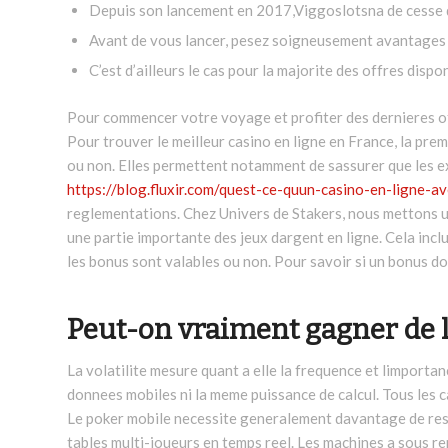
Depuis son lancement en 2017,Viggoslotsna de cesse d
Avant de vous lancer, pesez soigneusement avantages e
C’est d’ailleurs le cas pour la majorite des offres dispon
Pour commencer votre voyage et profiter des dernieres of
Pour trouver le meilleur casino en ligne en France, la premi
ou non. Elles permettent notamment de sassurer que les ex
https://blog.fluxir.com/quest-ce-quun-casino-en-ligne-a
reglementations. Chez Univers de Stakers, nous mettons u
une partie importante des jeux dargent en ligne. Cela incl
les bonus sont valables ou non. Pour savoir si un bonus doi
Peut-on vraiment gagner de l
La volatilite mesure quant a elle la frequence et limportan
donnees mobiles ni la meme puissance de calcul. Tous les 
Le poker mobile necessite generalement davantage de ress
tables multi-joueurs en temps reel. Les machines a sous re