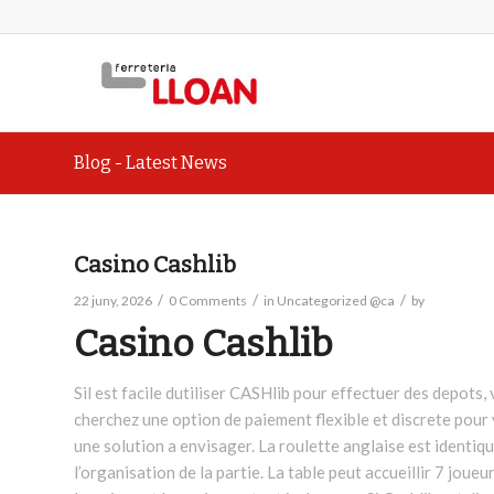
Blog - Latest News
Casino Cashlib
/
/
/
22 juny, 2026
0 Comments
in
Uncategorized @ca
by
Casino Cashlib
Sil est facile dutiliser CASHlib pour effectuer des depots, 
cherchez une option de paiement flexible et discrete pour
une solution a envisager. La roulette anglaise est identi
l’organisation de la partie. La table peut accueillir 7 jou